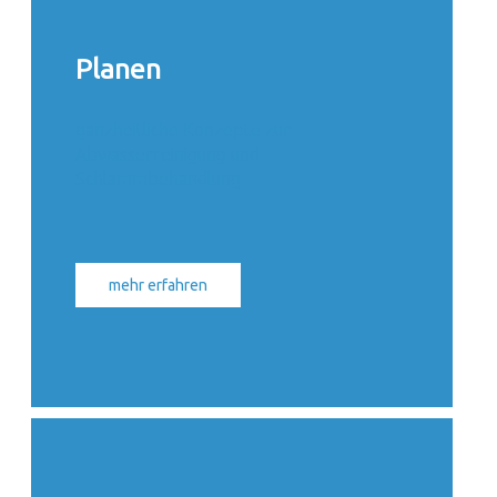
Planen
ganzheitliche Konzepte zur
Abwasserreinigung und
Schlammbehandlung
mehr erfahren