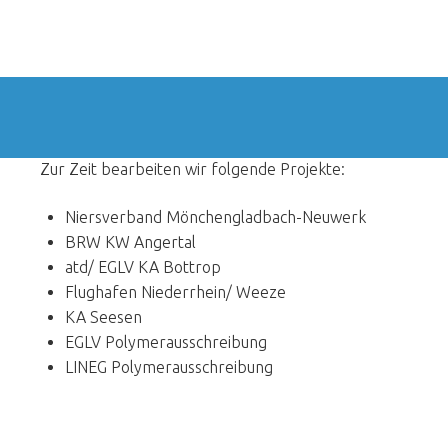
mehr
mehr
mehr
mehr
Zur Zeit bearbeiten wir folgende Projekte:
erfahren
erfahren
erfahren
erfahren
mehr
mehr
Niersverband Mönchengladbach-Neuwerk
BRW KW Angertal
erfahren
erfahren
atd/ EGLV KA Bottrop
Flughafen Niederrhein/ Weeze
KA Seesen
EGLV Polymerausschreibung
LINEG Polymerausschreibung