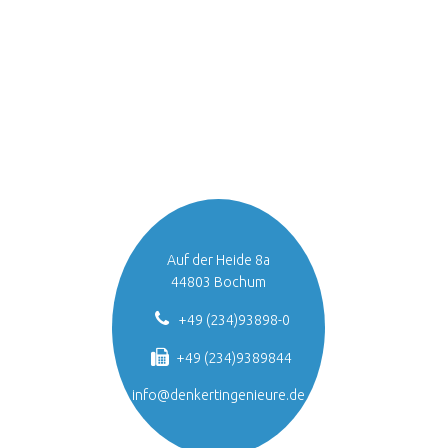
Auf der Heide 8a
44803 Bochum
+49 (234)93898-0
+49 (234)9389844
info@denkertingenieure.de