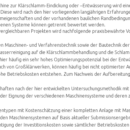
chine zur Klärschlamm-Eindickung oder –Entwässerung wird eine
Diese wird nach den hier vorliegenden langjährigen Erfahrunge
meigenschaften und der vorhandenen baulichen Randbedingun
iedenen Systeme können getrennt bewertet werden.
 vergleichbaren Projekten wird nachfolgende praxisbewährte 
n Maschinen- und Verfahrenstechnik sowie der Bautechnik der
wasserreinigung auf die Klärschlammbehandlung und die Schla
hier häufig ein sehr hohes Optimierungspotenzial bei der Entw
h von Großklärwerken, können häufig bei nicht optimierter A
hohe Betriebskosten entstehen. Zum Nachweis der Aufbereitun
aften nach der hier entwickelten Untersuchungsmethodik mi
der Eignung der verschiedenen Maschinensysteme und deren zu
entypen mit Kostenschätzung einer kompletten Anlage mit Mas
en Maschinensystemen auf Basis aktueller Submissionsergebnis
tigung der Investitionskosten sowie sämtlicher Betriebskosten 