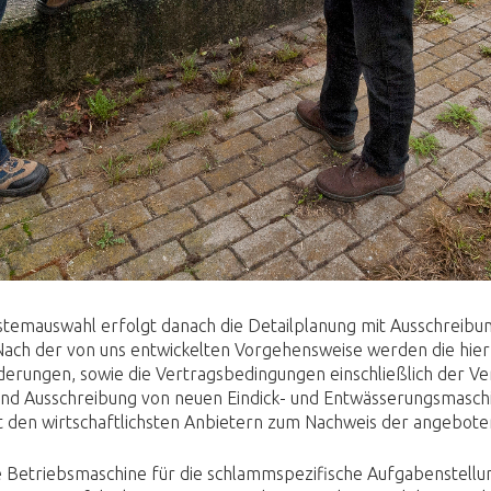
Systemauswahl erfolgt danach die Detailplanung mit Ausschreib
ach der von uns entwickelten Vorgehensweise werden die hier
erungen, sowie die Vertragsbedingungen einschließlich der Ver
 und Ausschreibung von neuen Eindick- und Entwässerungsmasc
 den wirtschaftlichsten Anbietern zum Nachweis der angebot
he Betriebsmaschine für die schlammspezifische Aufgabenstell