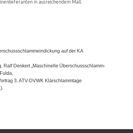
hinenlieferanten in ausreichendem Maß
Überschussschlammeindickung auf der KA
Ing. Ralf Denkert „Maschinelle Überschussschlamm-
Fulda,
“ Vortrag 3. ATV-DVWK Klärschlammtage
).