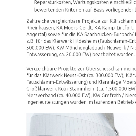
Reparaturkosten, Wartungskosten einschließli
bewertenden Kriterien auf Basis vorliegender 
Zahlreiche vergleichbare Projekte zur Klärschla
Rheinhausen, KA Moers-Gerdt, KA Kamp-Lintfort,
Angertal) sowie für die KA Saarbrücken-Burbach/ 
z.B. für das Klärwerk Hildesheim (Faulschlamm-E
500.000 EW), KW Mönchengladbach-Neuwerk / Nie
Entwässerung, ca. 20.000 EW) bearbeitet worden.
Vergleichbare Projekte zur Überschusschlammeind
für das Klärwerk Neuss-Ost (ca. 300.000 EW), Kl
Faulschlamm-Entwässerung) und Kläranlage Moers-G
Großklärwerk Köln-Stammheim (ca. 1.500.000 EW),
Niersverband (ca. 40.000 EW), KW Grefrath / Nier
Ingenieurleistungen wurden im laufenden Betrieb