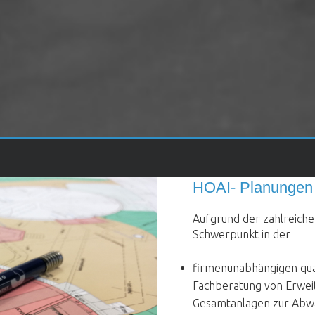
HOAI- Planungen
Aufgrund der zahlreiche
Schwerpunkt in der
firmenunabhängigen qua
Fachberatung von Erwe
Gesamtan­lagen zur Abw