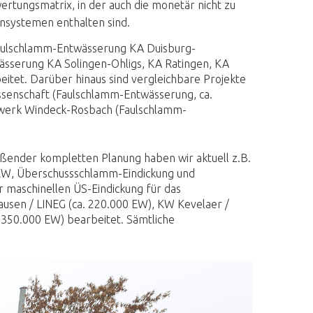
tungsmatrix, in der auch die monetär nicht zu
nsystemen enthalten sind.
(Faulschlamm-Entwässerung KA Duisburg-
sserung KA Solingen-Ohligs, KA Ratingen, KA
itet. Darüber hinaus sind vergleichbare Projekte
ssenschaft (Faulschlamm-Entwässerung, ca.
werk Windeck-Rosbach (Faulschlamm-
ßender kompletten Planung haben wir aktuell z.B.
 EW, Überschussschlamm-Eindickung und
 maschinellen ÜS-Eindickung für das
sen / LINEG (ca. 220.000 EW), KW Kevelaer /
 350.000 EW) bearbeitet. Sämtliche