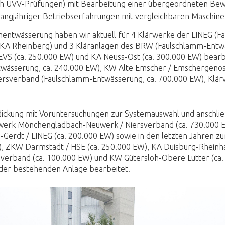
ch UVV-Prüfungen) mit Bearbeitung einer übergeordneten Bewer
langjähriger Betriebserfahrungen mit vergleichbaren Maschine
mmentwässerung haben wir aktuell für 4 Klärwerke der LINEG 
 KA Rheinberg) und 3 Kläranlagen des BRW (Faulschlamm-Entwä
EVS (ca. 250.000 EW) und KA Neuss-Ost (ca. 300.000 EW) bearbe
ntwässerung, ca. 240.000 EW), KW Alte Emscher / Emschergeno
rsverband (Faulschlamm-Entwässerung, ca. 700.000 EW), Klär
ickung mit Voruntersuchungen zur Systemauswahl und anschlie
ärwerk Mönchengladbach-Neuwerk / Niersverband (ca. 730.000
erdt / LINEG (ca. 200.000 EW) sowie in den letzten Jahren zur
 ZKW Darmstadt / HSE (ca. 250.000 EW), KA Duisburg-Rheinhau
sverband (ca. 100.000 EW) und KW Gütersloh-Obere Lutter (ca.
 der bestehenden Anlage bearbeitet.